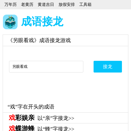
万年历
老黄历
黄道吉日
放假安排
工具箱
成语接龙
《另眼看戏》成语接龙游戏
“戏”字在开头的成语
戏
彩娱亲
以“亲”字接龙>>
戏
蝶游蜂
以“蜂”字接龙>>