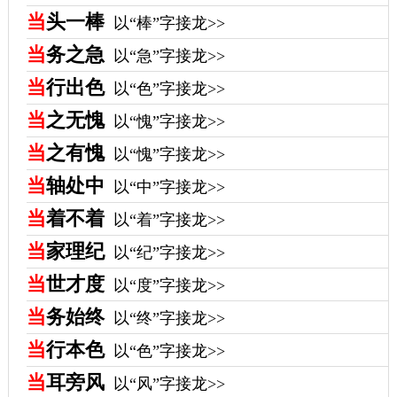
当
头一棒
以“棒”字接龙>>
当
务之急
以“急”字接龙>>
当
行出色
以“色”字接龙>>
当
之无愧
以“愧”字接龙>>
当
之有愧
以“愧”字接龙>>
当
轴处中
以“中”字接龙>>
当
着不着
以“着”字接龙>>
当
家理纪
以“纪”字接龙>>
当
世才度
以“度”字接龙>>
当
务始终
以“终”字接龙>>
当
行本色
以“色”字接龙>>
当
耳旁风
以“风”字接龙>>