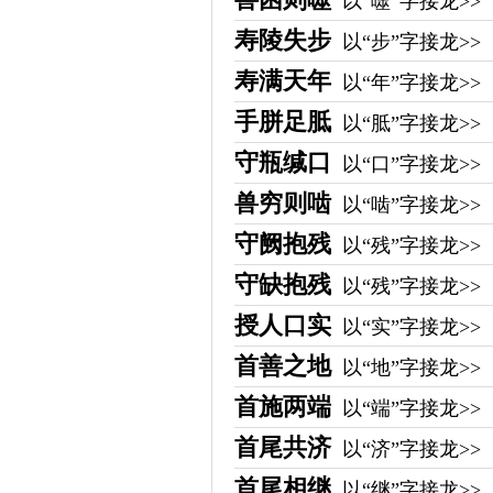
以“噬”字接龙>>
寿陵失步
以“步”字接龙>>
寿满天年
以“年”字接龙>>
手胼足胝
以“胝”字接龙>>
守瓶缄口
以“口”字接龙>>
兽穷则啮
以“啮”字接龙>>
守阙抱残
以“残”字接龙>>
守缺抱残
以“残”字接龙>>
授人口实
以“实”字接龙>>
首善之地
以“地”字接龙>>
首施两端
以“端”字接龙>>
首尾共济
以“济”字接龙>>
首尾相继
以“继”字接龙>>