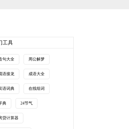
门工具
造句大全
周公解梦
成语接龙
成语大全
汉语词典
在线组词
字典
24节气
房贷计算器