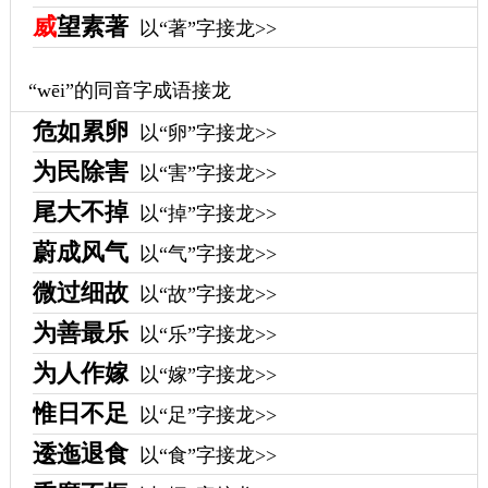
威
望素著
以“著”字接龙>>
“wēi”的同音字成语接龙
危如累卵
以“卵”字接龙>>
为民除害
以“害”字接龙>>
尾大不掉
以“掉”字接龙>>
蔚成风气
以“气”字接龙>>
微过细故
以“故”字接龙>>
为善最乐
以“乐”字接龙>>
为人作嫁
以“嫁”字接龙>>
惟日不足
以“足”字接龙>>
逶迤退食
以“食”字接龙>>