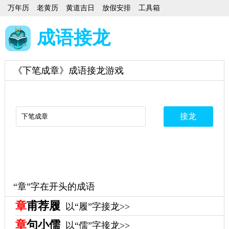
万年历
老黄历
黄道吉日
放假安排
工具箱
成语接龙
《下笔成章》成语接龙游戏
“章”字在开头的成语
章
甫荐履
以“履”字接龙>>
章
句小儒
以“儒”字接龙>>