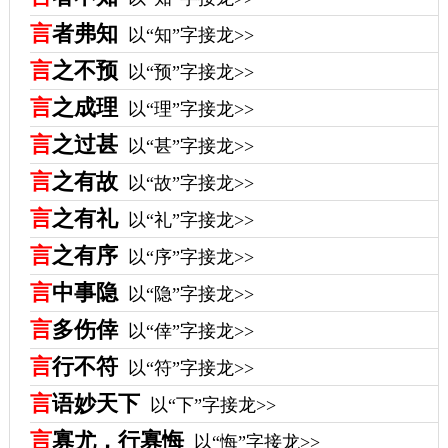
言
者弗知
以“知”字接龙>>
言
之不预
以“预”字接龙>>
言
之成理
以“理”字接龙>>
言
之过甚
以“甚”字接龙>>
言
之有故
以“故”字接龙>>
言
之有礼
以“礼”字接龙>>
言
之有序
以“序”字接龙>>
言
中事隐
以“隐”字接龙>>
言
多伤倖
以“倖”字接龙>>
言
行不符
以“符”字接龙>>
言
语妙天下
以“下”字接龙>>
言
寡尤，行寡悔
以“悔”字接龙>>