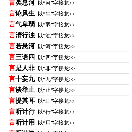
言
类悬河
以“河”字接龙>>
言
论风生
以“生”字接龙>>
言
气卑弱
以“弱”字接龙>>
言
清行浊
以“浊”字接龙>>
言
若悬河
以“河”字接龙>>
言
三语四
以“四”字接龙>>
言
是人非
以“非”字接龙>>
言
十妄九
以“九”字接龙>>
言
谈举止
以“止”字接龙>>
言
提其耳
以“耳”字接龙>>
言
听计行
以“行”字接龙>>
言
听计用
以“用”字接龙>>