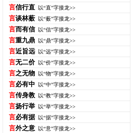
言
信行直
以“直”字接龙>>
言
谈林薮
以“薮”字接龙>>
言
而有信
以“信”字接龙>>
言
重九鼎
以“鼎”字接龙>>
言
近旨远
以“远”字接龙>>
言
无二价
以“价”字接龙>>
言
之无物
以“物”字接龙>>
言
必有中
以“中”字接龙>>
言
传身教
以“教”字接龙>>
言
扬行举
以“举”字接龙>>
言
必有据
以“据”字接龙>>
言
外之意
以“意”字接龙>>