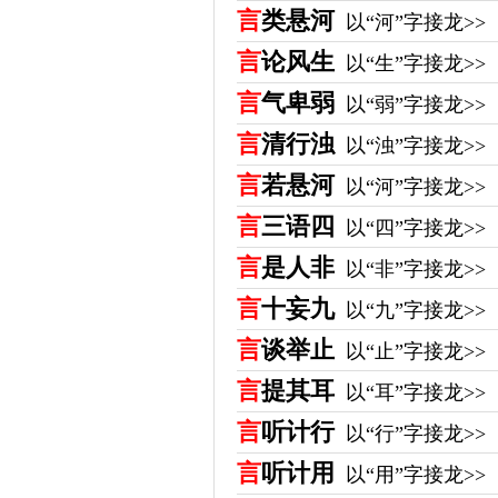
言
类悬河
以“河”字接龙>>
言
论风生
以“生”字接龙>>
言
气卑弱
以“弱”字接龙>>
言
清行浊
以“浊”字接龙>>
言
若悬河
以“河”字接龙>>
言
三语四
以“四”字接龙>>
言
是人非
以“非”字接龙>>
言
十妄九
以“九”字接龙>>
言
谈举止
以“止”字接龙>>
言
提其耳
以“耳”字接龙>>
言
听计行
以“行”字接龙>>
言
听计用
以“用”字接龙>>