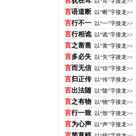
言
犹在耳
以“耳”字接龙>>
言
语道断
以“断”字接龙>>
言
行不一
以“一”字接龙>>
言
行相诡
以“诡”字接龙>>
言
之凿凿
以“凿”字接龙>>
言
多必失
以“失”字接龙>>
言
而无信
以“信”字接龙>>
言
归正传
以“传”字接龙>>
言
出法随
以“随”字接龙>>
言
之有物
以“物”字接龙>>
言
行一致
以“致”字接龙>>
言
为心声
以“声”字接龙>>
言
简意赅
以“赅”字接龙>>