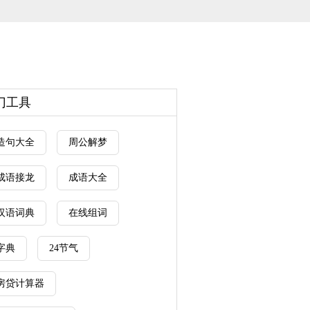
门工具
造句大全
周公解梦
成语接龙
成语大全
汉语词典
在线组词
字典
24节气
房贷计算器