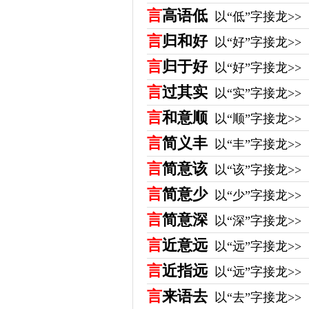
言
高语低
以“低”字接龙>>
言
归和好
以“好”字接龙>>
言
归于好
以“好”字接龙>>
言
过其实
以“实”字接龙>>
言
和意顺
以“顺”字接龙>>
言
简义丰
以“丰”字接龙>>
言
简意该
以“该”字接龙>>
言
简意少
以“少”字接龙>>
言
简意深
以“深”字接龙>>
言
近意远
以“远”字接龙>>
言
近指远
以“远”字接龙>>
言
来语去
以“去”字接龙>>