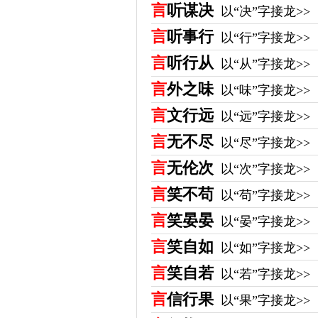
言
听谋决
以“决”字接龙>>
言
听事行
以“行”字接龙>>
言
听行从
以“从”字接龙>>
言
外之味
以“味”字接龙>>
言
文行远
以“远”字接龙>>
言
无不尽
以“尽”字接龙>>
言
无伦次
以“次”字接龙>>
言
笑不苟
以“苟”字接龙>>
言
笑晏晏
以“晏”字接龙>>
言
笑自如
以“如”字接龙>>
言
笑自若
以“若”字接龙>>
言
信行果
以“果”字接龙>>