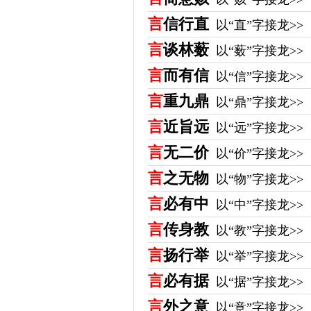
言
信行直
以“直”字接龙>>
言
谈林薮
以“薮”字接龙>>
言
而有信
以“信”字接龙>>
言
重九鼎
以“鼎”字接龙>>
言
近旨远
以“远”字接龙>>
言
无二价
以“价”字接龙>>
言
之无物
以“物”字接龙>>
言
必有中
以“中”字接龙>>
言
传身教
以“教”字接龙>>
言
扬行举
以“举”字接龙>>
言
必有据
以“据”字接龙>>
言
外之意
以“意”字接龙>>