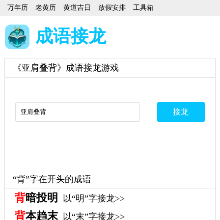
万年历
老黄历
黄道吉日
放假安排
工具箱
成语接龙
《亚肩叠背》成语接龙游戏
“背”字在开头的成语
背
暗投明
以“明”字接龙>>
背
本趋末
以“末”字接龙>>