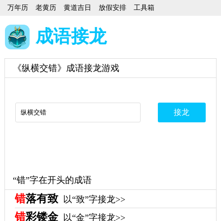
万年历
老黄历
黄道吉日
放假安排
工具箱
成语接龙
《纵横交错》成语接龙游戏
“错”字在开头的成语
错
落有致
以“致”字接龙>>
错
彩镂金
以“金”字接龙>>