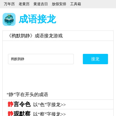
万年历
老黄历
黄道吉日
放假安排
工具箱
成语接龙
《鸦默鹊静》成语接龙游戏
“静”字在开头的成语
静
言令色
以“色”字接龙>>
静
观默察
以“察”字接龙>>