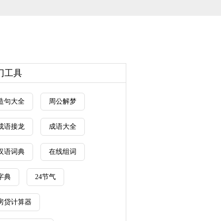
门工具
造句大全
周公解梦
成语接龙
成语大全
汉语词典
在线组词
字典
24节气
房贷计算器