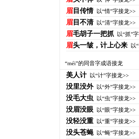
眉
目传情
以“情”字接龙>>
眉
目不清
以“清”字接龙>>
眉
毛胡子一把抓
以“抓”字
眉
头一皱，计上心来
以
“méi”的同音字成语接龙
美人计
以“计”字接龙>>
没里没外
以“外”字接龙>>
没毛大虫
以“虫”字接龙>>
没眉没眼
以“眼”字接龙>>
没轻没重
以“重”字接龙>>
没头苍蝇
以“蝇”字接龙>>