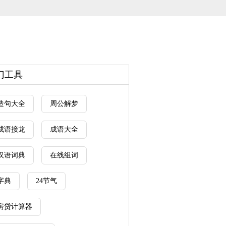
门工具
造句大全
周公解梦
成语接龙
成语大全
汉语词典
在线组词
字典
24节气
房贷计算器